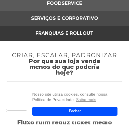
FOODSERVICE
SERVIÇOS E CORPORATIVO
FRANQUIAS E ROLLOUT
CRIAR, ESCALAR, PADRONIZAR
Por que sua loja vende
menos do que poderia
hoje?
Layout errado diminui
Nosso site utiliza cookies, consulte nossa
conversão
Política de Privacidade.
Saiba mais
Fechar
Fluxo ruim reduz ticket médio