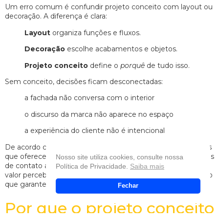
Um erro comum é confundir projeto conceito com layout ou
decoração. A diferença é clara:
Layout
organiza funções e fluxos.
Decoração
escolhe acabamentos e objetos.
Projeto conceito
define o
porquê
de tudo isso.
Sem conceito, decisões ficam desconectadas:
a fachada não conversa com o interior
o discurso da marca não aparece no espaço
a experiência do cliente não é intencional
De acordo com estudos da
McKinsey & Company
, empresas
que oferecem experiências consistentes em todos os pontos
Nosso site utiliza cookies, consulte nossa
de contato aumentam significativamente a fidelização e o
Política de Privacidade.
Saiba mais
valor percebido da marca. O projeto conceito é justamente o
que garante essa consistência no espaço físico.
Fechar
Por que o projeto conceito