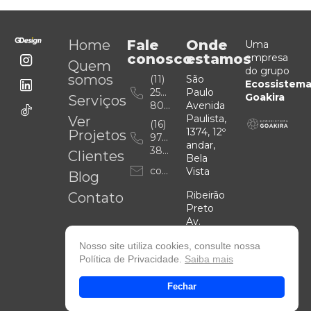
Home
Fale
Onde
Uma
conosco
estamos
empresa
Quem
do grupo
somos
(11)
São
Ecossistem
2507-
Paulo
Goakira
Serviços
8009
Avenida
Paulista,
Ver
(16)
1374, 12º
Projetos
97401-
andar,
3829
Clientes
Bela
contato@goakira.com.br
Vista
Blog
Ribeirão
Contato
Preto
Av.
Presidente
Nosso site utiliza cookies, consulte nossa
Vargas,
Política de Privacidade.
Saiba mais
2551,
Itamaraty
Fechar